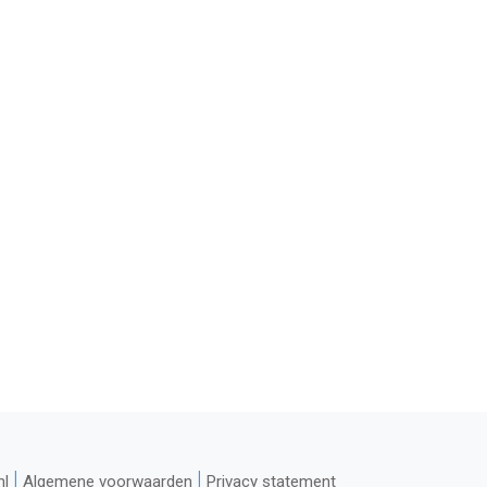
|
|
nl
Algemene voorwaarden
Privacy statement