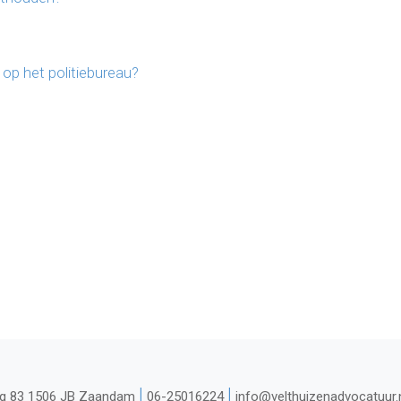
op het politiebureau?
|
|
g 83 1506 JB Zaandam
06-25016224
info@velthuizenadvocatuur.