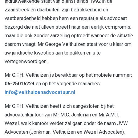
indrukwekkende staat van dienst sinds 1992 in de
Zaanstreek en daarbuiten. Zijn betrokkenheid en
vastberadenheid hebben hem een reputatie als advocaat
bezorgd die niet alleen streeft naar een eerlijk compromis,
maar die ook zonder aarzeling optreedt wanneer de situatie
daarom vraagt. Mr George Velthuizen staat voor u klaar om
uw juridische kwesties aan te pakken en u te
vertegenwoordigen.
Mr G.F.H. Velthuizen is bereikbaar op het mobiele nummer
:
06-25016224
en op het volgende mailadres:
info@velthuizenadvocatuur.nl
Mr G.F.H. Velthuizen heeft zich aangesloten bij het
advocatenkantoor van Mr M.C. Jonkman en Mr A.M.T.
Wezel, welk kantoor verder zal gaan onder de naam JVW
Advocaten (Jonkman, Velthuizen en Wezel Advocaten).