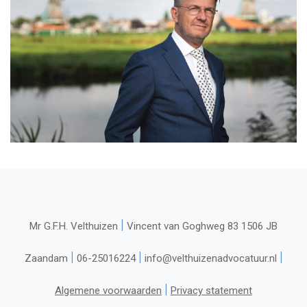
|
Mr G.F.H. Velthuizen
Vincent van Goghweg 83 1506 JB
|
|
|
Zaandam
06-25016224
info@velthuizenadvocatuur.nl
|
Algemene voorwaarden
Privacy statement