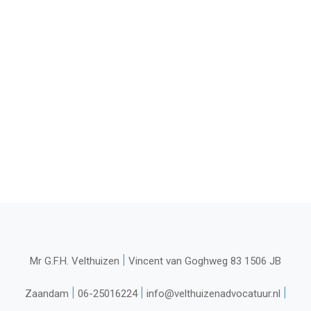
|
Mr G.F.H. Velthuizen
Vincent van Goghweg 83 1506 JB
|
|
|
Zaandam
06-25016224
info@velthuizenadvocatuur.nl