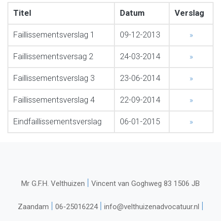
Titel
Datum
Verslag
Faillissementsverslag 1
09-12-2013
»
Faillissementsversag 2
24-03-2014
»
Faillissementsverslag 3
23-06-2014
»
Faillissementsverslag 4
22-09-2014
»
Eindfaillissementsverslag
06-01-2015
»
|
Mr G.F.H. Velthuizen
Vincent van Goghweg 83 1506 JB
|
|
|
Zaandam
06-25016224
info@velthuizenadvocatuur.nl