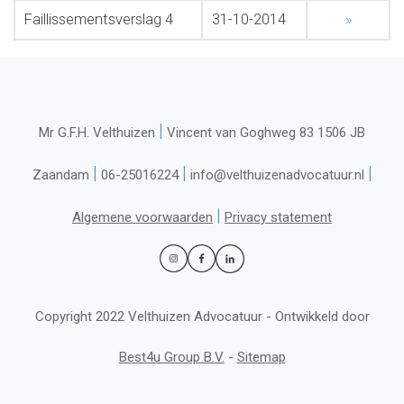
Faillissementsverslag 4
31-10-2014
»
|
Mr G.F.H. Velthuizen
Vincent van Goghweg 83 1506 JB
|
|
|
Zaandam
06-25016224
info@velthuizenadvocatuur.nl
|
Algemene voorwaarden
Privacy statement
Copyright 2022 Velthuizen Advocatuur - Ontwikkeld door
Best4u Group B.V.
-
Sitemap