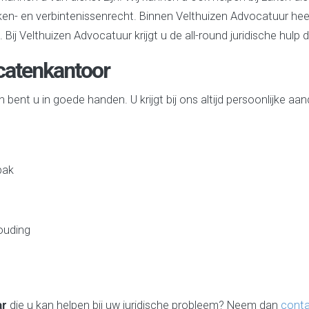
ken- en verbintenissenrecht. Binnen Velthuizen Advocatuur hee
j Velthuizen Advocatuur krijgt u de all-round juridische hulp d
catenkantoor
ent u in goede handen. U krijgt bij ons altijd persoonlijke aan
pak
houding
ar
die u kan helpen bij uw juridische probleem? Neem dan
cont