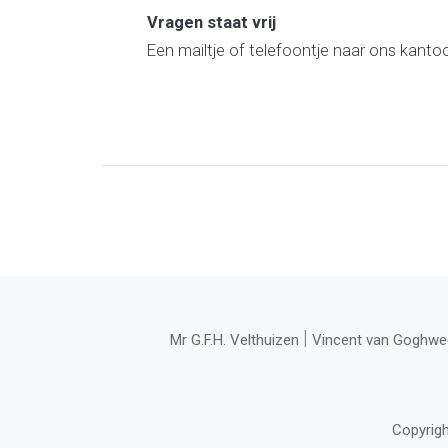
Vragen staat vrij
Een mailtje of telefoontje naar ons kantoo
|
Mr G.F.H. Velthuizen
Vincent van Goghwe
Copyrigh