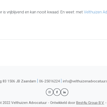
r is vrijblijvend en kan nooit kwaad. En weet: met
Velthuizen A
|
|
g 83 1506 JB Zaandam
06-25016224
info@velthuizenadvocatuur.
t 2022 Velthuizen Advocatuur - Ontwikkeld door
Best4u Group B.V.