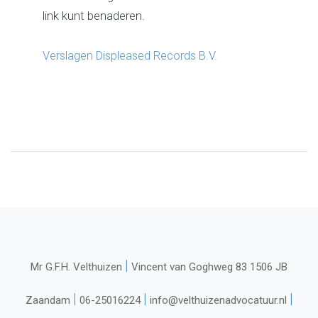
link kunt benaderen.
Verslagen Displeased Records B.V.
|
Mr G.F.H. Velthuizen
Vincent van Goghweg 83 1506 JB
|
|
|
Zaandam
06-25016224
info@velthuizenadvocatuur.nl